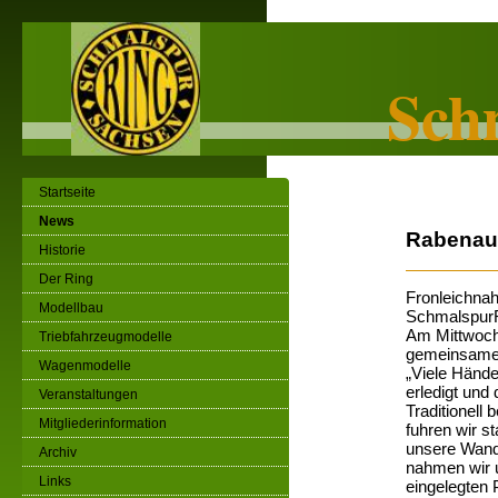
Sch
Startseite
News
Rabenau
Historie
Der Ring
Fronleichnah
Modellbau
SchmalspurR
Am Mittwoch 
Triebfahrzeugmodelle
gemeinsamen
Wagenmodelle
„Viele Hände
erledigt und
Veranstaltungen
Traditionell
Mitgliederinformation
fuhren wir s
unsere Wand
Archiv
nahmen wir u
Links
eingelegten 