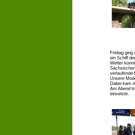
Freitag ging
ein Schiff d
Wetter konn
Sächsischen
verlaufende 
Unsere Mode
Dabei kam m
Am Abend tra
einsetzte.