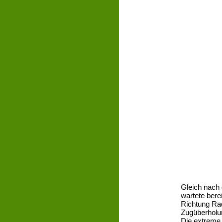
Gleich nach
wartete bere
Richtung Ra
Zugüberholun
Die extreme H