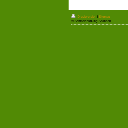
Druckversion
|
Sitemap
© SchmalspurRing-Sachsen