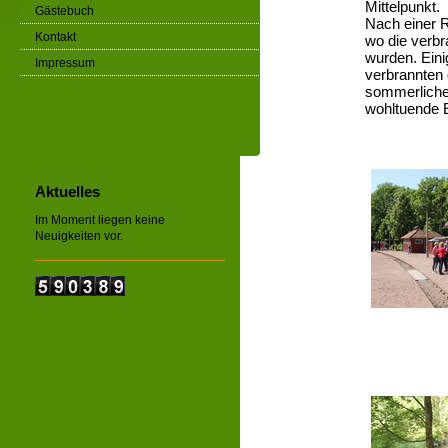
Mittelpunkt.
Gästebuch
Nach einer R
Kontakt
wo die verbra
wurden. Ein
Impressum
verbrannten 
sommerlichen
wohltuende E
Aktuelles
Im Moment liegen keine
Neuigkeiten vor.