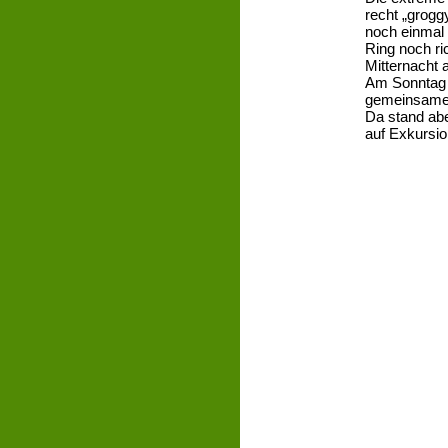
recht „grogg
noch einmal 
Ring noch ri
Mitternacht 
Am Sonntag 
gemeinsamen 
Da stand abe
auf Exkursio